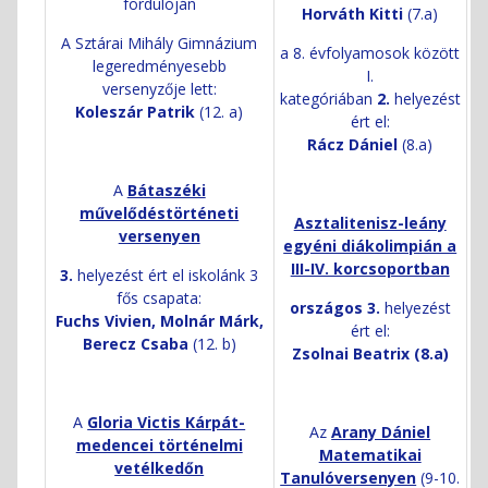
fordulóján
Horváth Kitti
(7.a)
A Sztárai Mihály Gimnázium
a 8. évfolyamosok között
legeredményesebb
I.
versenyzője lett:
kategóriában
2.
helyezést
Koleszár Patrik
(12. a)
ért el:
Rácz Dániel
(8.a)
A
Bátaszéki
művelődéstörténeti
Asztalitenisz-leány
versenyen
egyéni diákolimpián a
III-IV. korcsoportban
3.
helyezést ért el iskolánk 3
fős csapata:
országos 3.
helyezést
Fuchs Vivien, Molnár Márk,
ért el:
Berecz Csaba
(12. b)
Zsolnai Beatrix (8.a)
A
Gloria Victis Kárpát-
Az
Arany Dániel
medencei történelmi
Matematikai
vetélkedőn
Tanulóversenyen
(9-10.