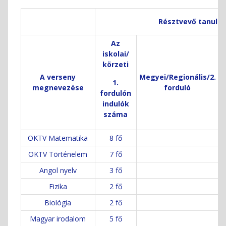
Résztvevő tanuló
Az
iskolai/
körzeti
A verseny
Megyei/Regionális/2.
T
1.
megnevezése
forduló
fordulón
indulók
száma
OKTV Matematika
8 fő
OKTV Történelem
7 fő
Angol nyelv
3 fő
Fizika
2 fő
Biológia
2 fő
Magyar irodalom
5 fő