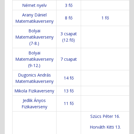
Német nyelv
3 fő
Arany Dániel
8 fő
1 fő
Matematikaverseny
Bolyai
3 csapat
Matematikaverseny
(12 fő)
(7-8.)
Bolyai
Matematikaverseny
7 csapat
(9-12.)
Dugonics András
14 fő
Matematikaverseny
Mikola Fizikaverseny
13 fő
Jedlik Ányos
11 fő
Fizikaverseny
Szücs Péter 16.
Horváth Kitti 13.