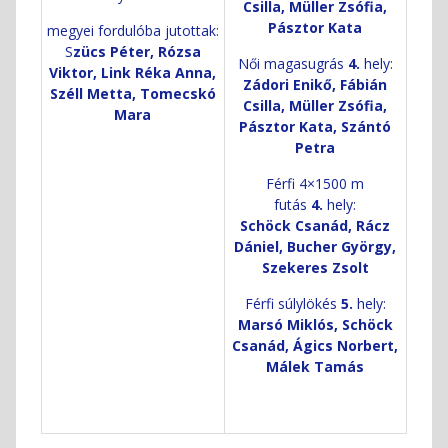
Csilla, Müller Zsófia,
Pásztor Kata
megyei fordulóba jutottak:
S
zücs Péter, Rózsa
Női magasugrás
4.
hely:
Viktor, Link Réka Anna,
Zádori Enikő, Fábián
Széll Metta, Tomecskó
Csilla, Müller Zsófia,
Mara
Pásztor Kata, Szántó
Petra
Férfi 4×1500 m
futás
4.
hely:
Schöck Csanád, Rácz
Dániel, Bucher György,
Szekeres Zsolt
Férfi súlylökés
5.
hely:
Marsó Miklós, Schöck
Csanád, Ágics Norbert,
Málek Tamás