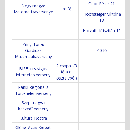
Ódor Péter 21.
Négy megye
28 fő
Matematikaversenye
Hochsteiger Viktória
13.
Horváth Krisztián 15.
Zrínyi Ilona/
Gordiusz
40 fő
Matematikaverseny
2 csapat (8
BISEl országos
fő a 8.
internetes verseny
osztályból)
Ránki Regionális
Történelemverseny
„Szép magyar
beszéd” verseny
Kultúra Nostra
Glória Victis Kárpát-