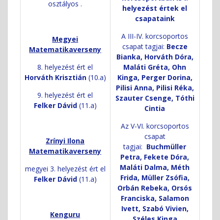
osztályos .
helyezést értek el
csapataink
A III-IV. korcsoportos
Megyei
csapat tagjai:
Becze
Matematikaverseny
Bianka, Horváth Dóra,
8. helyezést ért el
Maláti Gréta, Ohn
Horváth Krisztián
(10.a)
Kinga, Perger Dorina,
Pilisi Anna, Pilisi Réka,
9. helyezést ért el
Szauter Csenge, Tóthi
Felker Dávid
(11.a)
Cintia
Az V-VI. korcsoportos
csapat
Zrínyi Ilona
tagjai:
Buchmüller
Matematikaverseny
Petra, Fekete Dóra,
Maláti Dalma, Méth
megyei 3. helyezést ért el
Frida, Müller Zsófia,
Felker Dávid
(11.a)
Orbán Rebeka, Orsós
Franciska, Salamon
Ivett, Szabó Vivien,
Kenguru
Széles Kinga