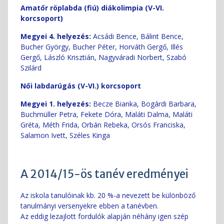
Amatőr röplabda (fiú) diákolimpia (V-VI.
korcsoport)
Megyei 4. helyezés:
Acsádi Bence, Bálint Bence,
Bucher György, Bucher Péter, Horváth Gergő, Illés
Gergő, László Krisztián, Nagyváradi Norbert, Szabó
Szilárd
Női labdarúgás (V-VI.) korcsoport
Megyei 1. helyezés:
Becze Bianka, Bogárdi Barbara,
Buchmüller Petra, Fekete Dóra, Maláti Dalma, Maláti
Gréta, Méth Frida, Orbán Rebeka, Orsós Franciska,
Salamon Ivett, Széles Kinga
A 2014/15-ös tanév eredményei
Az iskola tanulóinak kb. 20 %-a nevezett be különböző
tanulmányi versenyekre ebben a tanévben.
Az eddig lezajlott fordulók alapján néhány igen szép