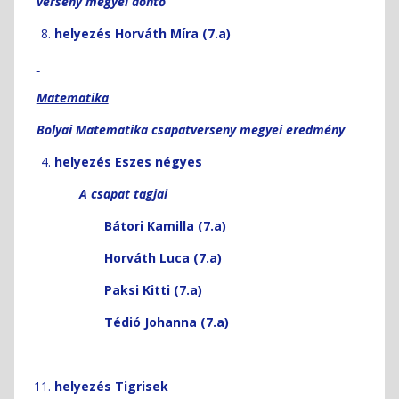
verseny megyei döntő
ES
TANÉVRE
helyezés Horváth Míra (7.a)
6 és
4
évfolyamo
Matematika
tagozat
A
Bolyai Matematika csapatverseny megyei eredmény
JELENTKE
IDEIGLENE
helyezés Eszes négyes
FELVÉTELI
A csapat tagjai
JEGYZÉKE
6 és
Bátori Kamilla (7.a)
4
évfolyamo
Horváth Luca (7.a)
tagozat
Paksi Kitti (7.a)
Tédió Johanna (7.a)
helyezés Tigrisek