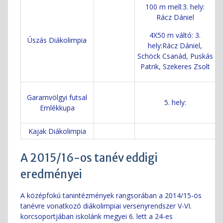
100 m mell:3. hely:
Rácz Dániel
4X50 m váltó: 3.
Úszás Diákolimpia
hely:Rácz Dániel,
Schöck Csanád, Puskás
Patrik, Szekeres Zsolt
Garamvölgyi futsal
5. hely:
Emlékkupa
Kajak Diákolimpia
A 2015/16-os tanév eddigi
eredményei
A középfokú tanintézmények rangsorában a 2014/15-ös
tanévre vonatkozó diákolimpiai versenyrendszer V-VI.
korcsoportjában iskolánk megyei 6. lett a 24-es