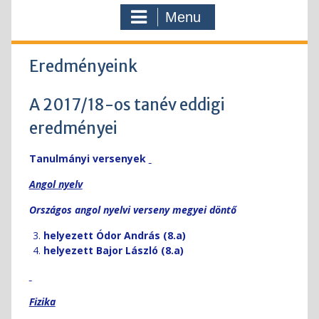
Gimnázium
Menu
Nyári
ügyelet
70
éves
Eredményeink
a
gimnázium
A 2017/18-os tanév eddigi
70
éves
eredményei
a
gimi
Tanulmányi versenyek
–
Video
Angol nyelv
montázs
Országos angol nyelvi verseny megyei döntő
A
TOLNAI
helyezett Ódor András (8.a)
SZENT
helyezett Bajor László (8.a)
ISTVÁN
KATOLIKU
GIMNÁZIU
Végleges
Fizika
felvételi