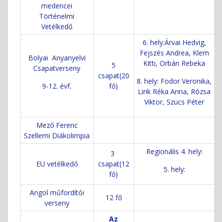
medencei
Történelmi
Vetélkedő
6. hely:Árvai Hedvig,
Fejszés Andrea, Klem
Bolyai Anyanyelvi
Kitti, Orbán Rebeka
5
Csapatverseny
csapat(20
8. hely: Fodor Veronika,
9-12. évf.
fő)
Link Réka Anna, Rózsa
Viktor, Szücs Péter
Mező Ferenc
Szellemi Diákolimpia
Regionális 4. hely:
3
EU vetélkedő
csapat(12
5. hely:
fő)
Angol műfordítói
12 fő
verseny
Az