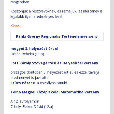
rangsorban.
Köszönjük a résztvevőknek, és reméljük, az idei tanév is
legalább ilyen eredményes lesz!
Képek…
Ránki György Regionális Történelemverseny
megyei 3. helyezést ért el
Orbán Rebeka (11.a)
Lotz Károly Szövegértési és Helyesírási verseny
országos döntőben 5. helyezést ért el, és ezzel tavalyi
eredményét is javította:
Szücs Péter
8. a osztályos tanuló
Tolna Megyei Középiskolai Matematika Verseny
A 12. évfolyamon
7. hely: Felker Dávid (12.a)