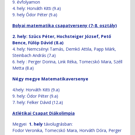
9. évfolyamon
4. hely: Horváth Kitti (9.a)
9. hely Ódor Péter (9.a)
Bolyai matematika csapatverseny (7-8. osztály)
2. hely: Szücs Péter, Hochsteiger József, Pető
Bence, Fülöp Dávid (8.a)
4. hely: Nemcsényi Tamás, Demkó Attila, Papp Márk,
Steinbach András (7.a)
6. hely : Perger Dorina, Link Réka, Tomecskó Mara, Széll
Metta (8.a)
Négy megye Matematikaversenye
4.hely: Horváth Kitti (9.a)
9. hely: Ódor Péter (9.a)
7. hely: Felker Dávid (12.a)
Atlétikai Csapat Diákolimpia
Megyei
1. hely
távolugrásban:
Fodor Veronika, Tomecskó Mara, Horváth Dóra, Perger