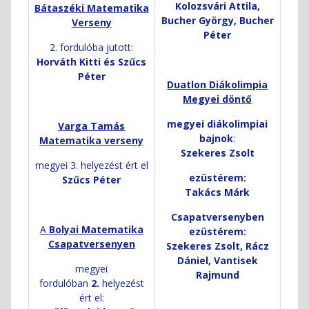
Kolozsvári Attila,
Bátaszéki Matematika
Bucher György, Bucher
Verseny
Péter
2. fordulóba jutott:
Horváth Kitti és Szűcs
Péter
Duatlon Diákolimpia
Megyei döntő
megyei diákolimpiai
Varga Tamás
bajnok
:
Matematika verseny
Szekeres Zsolt
megyei 3. helyezést ért el
ezüstérem:
Szűcs Péter
Takács Márk
Csapatversenyben
A
Bolyai Matematika
ezüstérem:
Csapatversenyen
Szekeres Zsolt, Rácz
Dániel,
Vantisek
megyei
Rajmund
fordulóban
2.
helyezést
ért el: