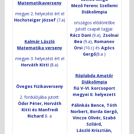
Matematikaverseny
Mező Ferenc Szellemi
Diákolimpia
megyei 2. helyezést ért el
Hochsteiger József
(7.a)
országos elődöntőbe
jutott csapat tagjai:
Rácz Dani
(9.a),
Zsolnai
Kalmár László
Bea
(9.a),
Romanov
Matematika verseny
Orsi
(10.c) és
Agócs
Gergő
(8.a )
megyei 3. helyezést ért el
Horváth Kitti
(8.a)
Röplabda Amatőr
Diákolimpia
Öveges Fizikaverseny
fiú V-VI. korcsoport
megyei II. helyezett
2. fordulójába jutott:
Ódor Péter, Horváth
Pálinkás Bence, Tóth
Kitti és Manfredi
Norbert, Borda Gergő,
Richard
8. a
Vincze Olivér, Szabó
Szilárd,
László Krisztián,