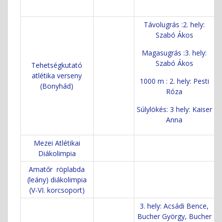
Távolugrás :2. hely:
Szabó Ákos
Magasugrás :3. hely:
Szabó Ákos
Tehetségkutató
atlétika verseny
1000 m : 2. hely: Pesti
(Bonyhád)
Róza
Súlylökés: 3 hely: Kaiser
Anna
Mezei Atlétikai
Diákolimpia
Amatőr röplabda
(leány) diákolimpia
(V-VI. korcsoport)
3. hely: Acsádi Bence,
Bucher György, Bucher