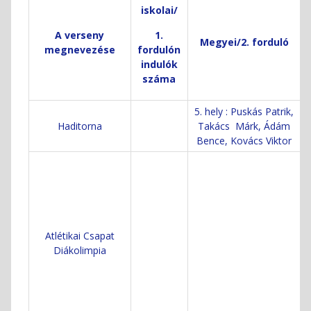
iskolai/
A verseny
1.
T
Megyei/2. forduló
megnevezése
fordulón
indulók
száma
5. hely : Puskás Patrik,
Haditorna
Takács Márk, Ádám
Bence, Kovács Viktor
Atlétikai Csapat
Diákolimpia