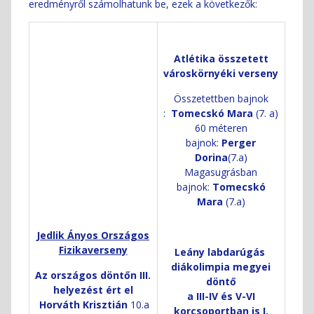
eredményről számolhatunk be, ezek a következők:
Atlétika összetett
városkörnyéki verseny
Összetettben bajnok
:
Tomecskó Mara
(7. a)
60 méteren
bajnok:
Perger
Dorina
(7.a)
Magasugrásban
bajnok:
Tomecskó
Mara
(7.a)
J
edlik Ányos Országos
Fizikaverseny
Leány labdarúgás
diákolimpia megyei
Az országos döntőn
III.
döntő
helyezést ért el
a III-IV és V-VI
Horváth Krisztián
10.a
korcsoportban is I.