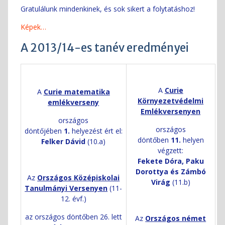
Gratulálunk mindenkinek, és sok sikert a folytatáshoz!
Képek…
A 2013/14-es tanév eredményei
A
Curie
A
Curie matematika
Környezetvédelmi
emlékverseny
Emlékversenyen
országos
országos
döntőjében
1.
helyezést ért el:
döntőben
11.
helyen
Felker Dávid
(10.a)
végzett:
Fekete Dóra, Paku
Dorottya és Zámbó
Az
Országos Középiskolai
Virág
(11.b)
Tanulmányi Versenyen
(11-
12. évf.)
az országos döntőben 26. lett
Az
Országos német