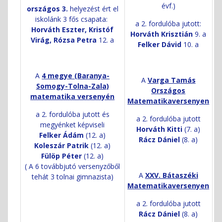
évf.)
országos 3.
helyezést ért el
iskolánk 3 fős csapata:
a 2. fordulóba jutott:
Horváth Eszter, Kristóf
Horváth Krisztián
9. a
Virág, Rózsa Petra
12. a
Felker Dávid
10. a
A
4 megye (Baranya-
A
Varga Tamás
Somogy-Tolna-Zala)
Országos
matematika versenyén
Matematikaversenyen
a 2. fordulóba jutott és
a 2. fordulóba jutott
megyénket képviseli
Horváth Kitti
(7. a)
Felker Ádám
(12. a)
Rácz Dániel
(8. a)
Koleszár Patrik
(12. a)
Fülöp Péter
(12. a)
( A 6 továbbjutó versenyzőből
A
XXV. Bátaszéki
tehát 3 tolnai gimnazista)
Matematikaversenyen
a 2. fordulóba jutott
Rácz Dániel
(8. a)