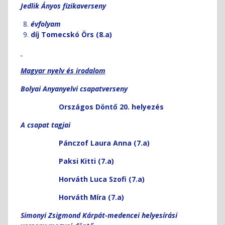
Jedlik Ányos fizikaverseny
jegyzéke
Regisztrác
évfolyam
–
díj Tomecskó Örs (8.a)
Iskolánk
70.
évfordulój
Magyar nyelv és irodalom
IDEIGLENE
FELVÉTELI
Bolyai Anyanyelvi csapatverseny
JEGYZÉK
A
Országos Döntő 20. helyezés
2025/2026
os
A csapat tagjai
tanévre
Pánczof Laura Anna (7.a)
A
JELENTKE
Paksi Kitti (7.a)
VÉGLEGES
FELVÉTELI
Horváth Luca Szofi (7.a)
JEGYZÉKE
Horváth Míra (7.a)
A
2026-
Simonyi Zsigmond Kárpát-medencei helyesírási
27-