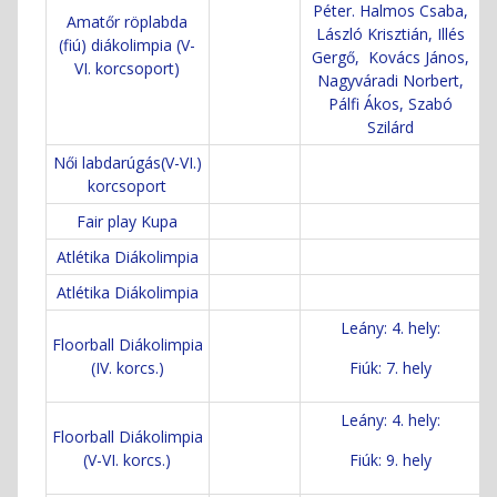
Péter. Halmos Csaba,
Amatőr röplabda
László Krisztián, Illés
(fiú) diákolimpia (V-
Gergő, Kovács János,
VI. korcsoport)
Nagyváradi Norbert,
Pálfi Ákos, Szabó
Szilárd
Női labdarúgás(V-VI.)
korcsoport
Fair play Kupa
Atlétika Diákolimpia
Atlétika Diákolimpia
Leány: 4. hely:
Floorball Diákolimpia
(IV. korcs.)
Fiúk: 7. hely
Leány: 4. hely:
Floorball Diákolimpia
(V-VI. korcs.)
Fiúk: 9. hely