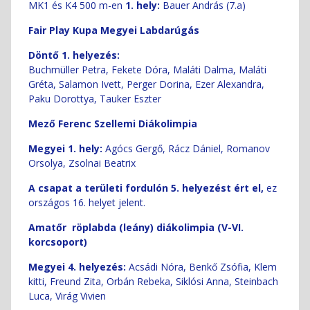
MK1 és K4 500 m-en
1. hely:
Bauer András (7.a)
Fair Play Kupa Megyei Labdarúgás
Döntő 1. helyezés:
Buchmüller Petra, Fekete Dóra, Maláti Dalma, Maláti
Gréta, Salamon Ivett, Perger Dorina, Ezer Alexandra,
Paku Dorottya, Tauker Eszter
Mező Ferenc Szellemi Diákolimpia
Megyei 1. hely:
Agócs Gergő, Rácz Dániel, Romanov
Orsolya, Zsolnai Beatrix
A csapat a területi fordulón 5. helyezést ért el,
ez
országos 16. helyet jelent.
Amatőr röplabda (leány) diákolimpia (V-VI.
korcsoport)
Megyei 4. helyezés:
Acsádi Nóra, Benkő Zsófia, Klem
kitti, Freund Zita, Orbán Rebeka, Siklósi Anna, Steinbach
Luca, Virág Vivien