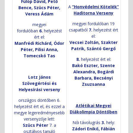
Fülöp Dávid, Pető
A
“Honvédelmi Kötelék”
Bence, Szücs Péter,
Haditorna Verseny
Veress Ádám
megyei fordulóban 19
megyei
csapatból
7.
helyezést ért
fordulóban
6.
helyezést
el:
ért el:
Vecsei Zoltán, Szakter
Manfrédi Richárd, Ódor
Patrik, Szántó Gergő
Péter, Pilisi Anna,
Tomecskó Tas
8.
helyezést ért el:
Bakó Eszter, Szente
Alexandra, Bogárdi
Lotz János
Barbara, Becsényi
Szövegértési és
Zsuzsanna
Helyesírási verseny
országos döntőben 6.
Atlétikai Megyei
helyezést ért el, és ezzel a
Diákolimpia Döntőben
megye legeredményesebb
versenyzője lett:
Női távolugrás
3.
hely:
Szücs Péter
7. a
Zádori Enikő, Fábián
osztályos tanuló