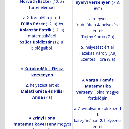
Horváth Eszter
(12. a)
nyelvi versenyen
(7-8.
történelemből
évf.)
a 2. fordulóba jutott:
a megyei
Fülöp Péter
(12. a)
és
fordulóban
4.
helyezést
Koleszár Patrik
(12. a)
ért el:
matematikából
Tajthy Soma (7.a)
Szűcs Boldizsár
(12. a)
5.
helyezést ért el:
biológiából.
Fazekas Károly (7.a)
Szentes Flóra (8.a)
A
Kutakodók – Fizika
versenyen
A
Varga Tamás
2.
helyezést ért el:
Matematika
Maláti Gréta és Pilisi
verseny
Tolna megyei
Anna
(7.a)
fordulóján
a 7. évfolyamosok között
I.
A
Zrínyi Ilona
kategóriában
2.
helyezést
matematikaverseny
megyei
ért el: