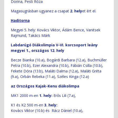
Dorina, Pesti Róza
Magasugrásban ugyanez a csapat
2. hely
et ért el.
Haditorna
Megyei 5. hely: Kovács Viktor, Ádám Bence, Vanitsek
Rajmund, Takács Márk
Labdarúgó Diákolimpia V-VI. korcsoport leány
megyei 1., országos 12. hely
Becze Bianka (10.a), Bogárdi Barbara (12.a), Buchmüller
Petra (10.b), Ezer Alexandra (10.b), Fábián Csilla (10.b),
Fekete Dóra (13.b), Maláti Dalma (12.a), Maláti Gréta
(9.a), Orbán Rebeka (11.a), Széles Kinga (12.a)
az Országos Kajak-Kenu diákolimp
a
MK1 2000 m-en
1. hely:
Erős Lili (7.a),
K1 és K2 500 m-en
3. hely:
Kovács Viktor (10.b) és Rácz Dániel (10.a),